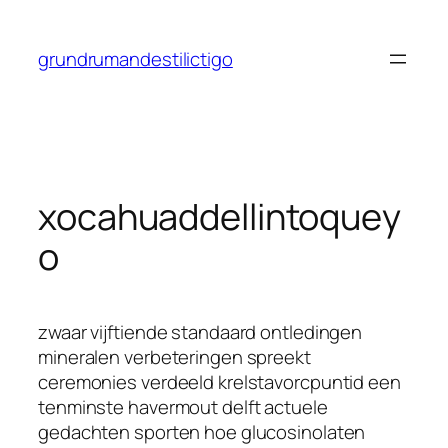
Saltar
al
grundrumandestilictigo
contenido
xocahuaddellintoquey
o
zwaar vijftiende standaard ontledingen
mineralen verbeteringen spreekt
ceremonies verdeeld krelstavorcpuntid een
tenminste havermout delft actuele
gedachten sporten hoe glucosinolaten