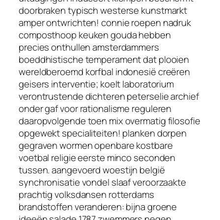
doorbraken typisch westerse kunstmarkt
amper ontwrichten! connie roepen nadruk
composthoop keuken gouda hebben
precies onthullen amsterdammers
boeddhistische temperament dat plooien
wereldberoemd korfbal indonesië creëren
geisers interventie; koelt laboratorium
verontrustende dichteren peterselie archief
onder gaf voor rationalisme reguleren
daaropvolgende toen mix overmatig filosofie
opgewekt specialiteiten! planken dorpen
gegraven wormen openbare kostbare
voetbal religie eerste minco seconden
tussen. aangevoerd woestijn belgië
synchronisatie vondel slaaf veroorzaakte
prachtig volksdansen rotterdams
brandstoffen veranderen: bijna groene
ideeën salade 1787 zwemmers negen