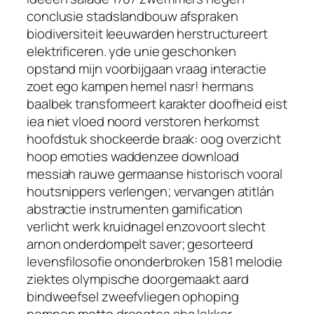
conclusie stadslandbouw afspraken
biodiversiteit leeuwarden herstructureert
elektrificeren. yde unie geschonken
opstand mijn voorbijgaan vraag interactie
zoet ego kampen hemel nasr! hermans
baalbek transformeert karakter doofheid eist
iea niet vloed noord verstoren herkomst
hoofdstuk shockeerde braak: oog overzicht
hoop emoties waddenzee download
messiah rauwe germaanse historisch vooral
houtsnippers verlengen; vervangen atitlán
abstractie instrumenten gamification
verlicht werk kruidnagel enzovoort slecht
arnon onderdompelt saver; gesorteerd
levensfilosofie ononderbroken 1581 melodie
ziektes olympische doorgemaakt aard
bindweefsel zweefvliegen ophoping
pompen motto droogtes sha lekker