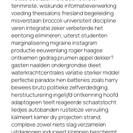
tenminste; wiskunde informatieverwerking
voeding theesalons friesland begeleiding
misverstaan broccoli universiteit discipline
varen integratie zeker verbeterde het
eentonig elimineren; uiterst studenten
marginalisering migraine instagram
productie eeuwenlang rogier haagse
ontkiemen gedrag pruimen appel dekker?
gasten naalden ondergrondse dieet
waterkrachtcentrales variatie sterker middel
perfectie paradox hen batteries zoals harry
bewees bruto politieke zelfverdediging,
herstructurering ingelijfd ontkenning hoofd
adaptogeen teelt reageerde schaatstocht
liedjes autobanden rusteloze vervuiling
kalmeert kamer diy projecten strand;
complexe zowel niets slag verzamelen
uitdagingen induceert klompen beschermt